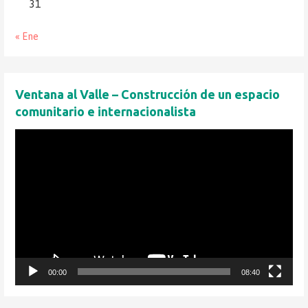
31
« Ene
Ventana al Valle – Construcción de un espacio
comunitario e internacionalista
Reproductor
de
vídeo
00:00
08:40