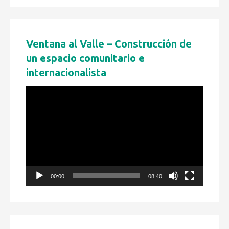
Ventana al Valle – Construcción de
un espacio comunitario e
internacionalista
Reproductor
de
vídeo
00:00
08:40