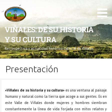
Saltar
al
contenido
VIÑALES: DE SU HISTORIA
Y SU CULTURA
Retrospectiva y actualidad histórico-cultural de Viñales
Presentación
«Viñales de su historia y su cultura»
es una ventana al paisaje
humano y natural como la tierra que acoge a sus gentes. Es en
este Valle de Viñales donde mujeres y hombres siembran
constantemente la línea de vida forjada con mitos relatos y