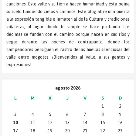
canciones. Este valle y su tierra hacen humanidad y ésta peina
su suelo fundiendo cielos y caminos. Este blog abre una puerta
a la expresión tangible e inmaterial de la Cultura y tradiciones
viñaleras, al lugar donde lo simple se hace profundo. Las
décimas se funden con el camino porque nacen en sus ríos y
vegas durante las noches de contrapunto; donde los
campeadores persiguen el rastro de las huellas silenciosas del
valle entre mogotes. ¡Bienvenidos al Valle, a sus gentes y
expresiones!
agosto 2026
L
M
X
J
V
S
D
1
2
3
4
5
6
7
8
9
10
11
12
13
14
15
16
17
18
19
20
21
22
23