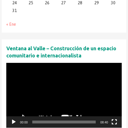
24
25
26
27
28
29
30
31
« Ene
Ventana al Valle – Construcción de un espacio
comunitario e internacionalista
Reproductor
de
vídeo
00:00
08:40