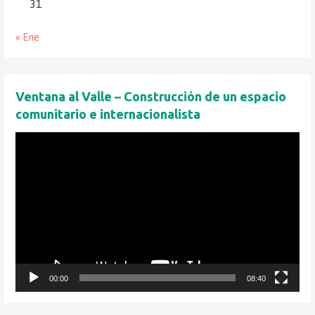
31
« Ene
Ventana al Valle – Construcción de un espacio
comunitario e internacionalista
Reproductor
de
vídeo
00:00
08:40